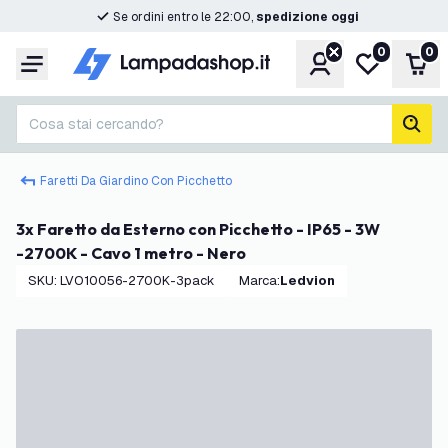
Se ordini entro le 22:00,
spedizione oggi
0
0
Account
Lista desider
Carr
Menu
Cosa stai cercando?
cerc
Faretti Da Giardino Con Picchetto
3x Faretto da Esterno con Picchetto - IP65 - 3W
-2700K - Cavo 1 metro - Nero
SKU
:
LVO10056-2700K-3pack
Marca
:
Ledvion