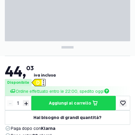
44
,
03
iva inclusa
Disponibile
Ordine effettuato entro le 22:00, spedito oggi
-
+
aggiungi al carrello
Riduci quantità
Aumenta quantità
aggiungi 
Hai bisogno di grandi quantità?
Paga dopo con
Klarna