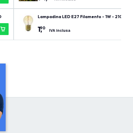
D
Lampadina LED E27 Filamento - 1W - 2100K -
1
,
90
IVA inclusa