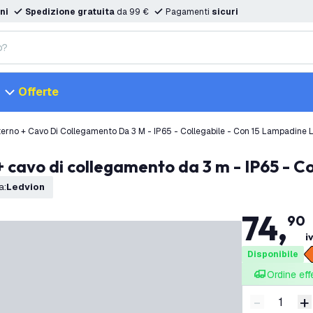
ni
Spedizione gratuita
da 99 €
Pagamenti
sicuri
Offerte
rno + Cavo Di Collegamento Da 3 M - IP65 - Collegabile - Con 15 Lampadine 
 cavo di collegamento da 3 m - IP65 - Co
a
:
Ledvion
74
,
90
i
Disponibile
Ordine eff
-
+
Riduci quan
A