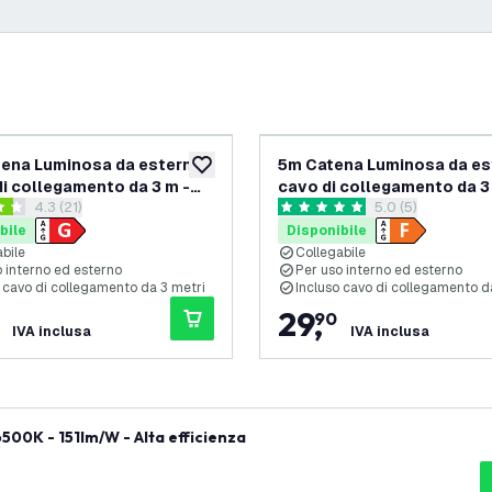
ena Luminosa da esterno
5m Catena Luminosa da es
ideri
aggiungi alla lista desideri
di collegamento da 3 m -
cavo di collegamento da 3
apri il cassetto delle recensioni
4.3 (21)
apri il cassetto d
5.0 (5)
ollegabile - con 15
IP65 - Collegabile - con 5
 di valutazione
5 stelle di valutazione
ine LED
lampadine LED
bile
Disponibile
bile
Collegabile
 interno ed esterno
Per uso interno ed esterno
 cavo di collegamento da 3 metri
Incluso cavo di collegamento d
29
,
90
IVA inclusa
IVA inclusa
500K - 151lm/W - Alta efficienza