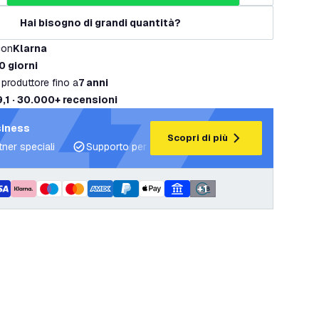
Hai bisogno di grandi quantità?
con
Klarna
0 giorni
 produttore fino a
7 anni
9,1 · 30.000+ recensioni
siness
Scopri di più
tner speciali
Supporto per progetti e piani di illuminazione
+
1