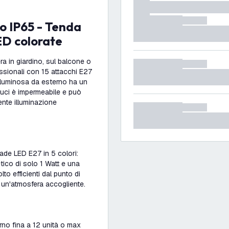
ED colorate
ra in giardino, sul balcone o
sionali con 15 attacchi E27
a luminosa da esterno ha un
 luci è impermeabile e può
ente illuminazione
ade LED E27 in 5 colori:
tico di solo 1 Watt e una
 efficienti dal punto di
 un'atmosfera accogliente.
no fina a 12 unità o max