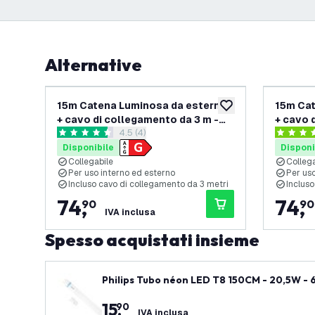
Alternative
15m Catena Luminosa da esterno
15m Cat
aggiungi alla lista des
+ cavo di collegamento da 3 m -
+ cavo 
apri il cassetto delle recensioni
4.5 (4)
IP65 - Collegabile - con 15
IP65 - C
4.5 stelle di valutazione
4.3 stelle
lampadine LED
lampad
Disponibile
Disponi
Collegabile
Collega
Per uso interno ed esterno
Per uso
Incluso cavo di collegamento da 3 metri
Incluso
74
,
74
,
90
90
IVA inclusa
Spesso acquistati insieme
Philips Tubo néon LED T8 150CM - 20,5W - 6
15
,
90
IVA inclusa