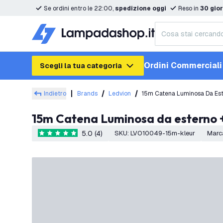
Se ordini entro le 22:00,
spedizione oggi
Reso in
30 gior
Ordini Commerciali
Scegli la tua categoria
Indietro
Brands
Ledvion
15m Catena Luminosa Da Este
15m Catena Luminosa da esterno +
5.0 (4)
SKU
:
LVO10049-15m-kleur
Marc
5 stelle di valutazione