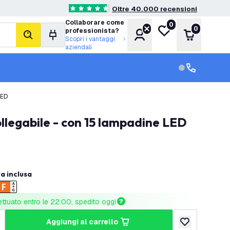
Oltre 40.000 recensioni
4.6 stelle di valutazione
Collaborare come
0
Lista desideri
0
professionista?
Account
Carrello
cerca
Scopri i vantaggi
aziendali
Servizio clien
Assistenza cl
LED
llegabile - con 15 lampadine LED
va inclusa
ettuato entro le 22:00, spedito oggi
aggiungi al carrello
tità
umenta quantità
aggiungi alla lis