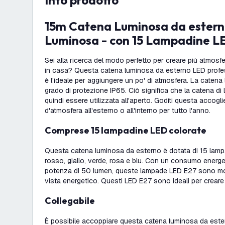
info prodotto
15m Catena Luminosa da esterno IP65 - Tenda
Luminosa - con 15 Lampadine L
Sei alla ricerca del modo perfetto per creare più atmosfe
in casa? Questa catena luminosa da esterno LED profes
è l'ideale per aggiungere un po' di atmosfera. La caten
grado di protezione IP65. Ciò significa che la catena di
quindi essere utilizzata all'aperto. Goditi questa accogli
d'atmosfera all'esterno o all'interno per tutto l'anno.
Comprese 15 lampadine LED colorate
Questa catena luminosa da esterno è dotata di 15 lamp
rosso, giallo, verde, rosa e blu. Con un consumo energe
potenza di 50 lumen, queste lampade LED E27 sono molto
vista energetico. Questi LED E27 sono ideali per creare
Collegabile
È possibile accoppiare questa catena luminosa da ester