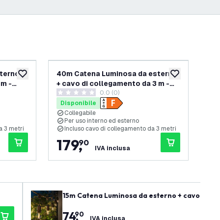
terno +
40m Catena Luminosa da esterno
10
aggiungi alla lista desideri
aggiungi alla lis
 m -
+ cavo di collegamento da 3 m -
+ c
elle recensioni
0.0 (0)
IP65 - Collegabile - con 40
IP6
0 stelle di valutazione
4.8 
lampadine LED
la
Disponibile
Di
Collegabile
C
Per uso interno ed esterno
P
a 3 metri
Incluso cavo di collegamento da 3 metri
I
179
,
4
90
IVA inclusa
15m Catena Luminosa da esterno + cavo di col
74
,
90
IVA inclusa