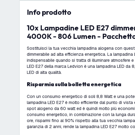
info prodotto
10x Lampadine LED E27 dimmerabili - 8.8W -
4000K - 806 Lumen - Pacchetto
Sostituisci la tua vecchia lampadina alogena con ques
dimmerabile ad alta efficienza energetica. La lampadina
indispensabile quando si tratta di illuminare atmosfere 
LED E27 della marca Ledvion è una lampadina LED da 8
LED di alta qualità.
Risparmia sulla bolletta energetica
Con un consumo energetico di soli 8,8 Watt e una pot
lampadina LED E27 è molto efficiente dal punto di vista 
spot alogeno da 60 watt ed è quindi molto più economi
consumo energetico, in combinazione con la lunga dur
ore, risparmi fino al 90% rispetto alla tua vecchia lamp
garanzia di 2 anni, rende la lampadina LED E27 molto c