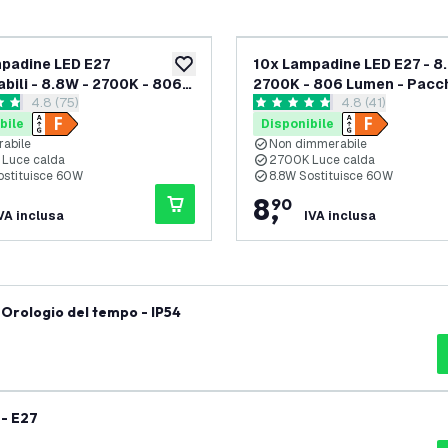
padine LED E27
10x Lampadine LED E27 - 8
ideri
aggiungi alla lista desideri
bili - 8.8W - 2700K - 806
2700K - 806 Lumen - Pacchetto
apri il cassetto delle recensioni
4.8 (75)
apri il cassetto d
4.8 (41)
 Pacchetto sconto
sconto
 di valutazione
4.8 stelle di valutazione
bile
Disponibile
abile
Non dimmerabile
Luce calda
2700K Luce calda
ostituisce 60W
8.8W Sostituisce 60W
8
,
90
VA inclusa
IVA inclusa
ore crepuscolare all'esterno - con Orologio del tempo - IP54
 - E27