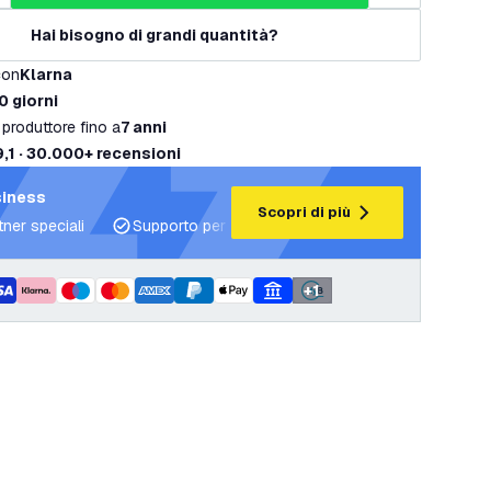
Hai bisogno di grandi quantità?
con
Klarna
0 giorni
 produttore fino a
7 anni
9,1 · 30.000+ recensioni
siness
Scopri di più
tner speciali
Supporto per progetti e piani di illuminazione
+
1